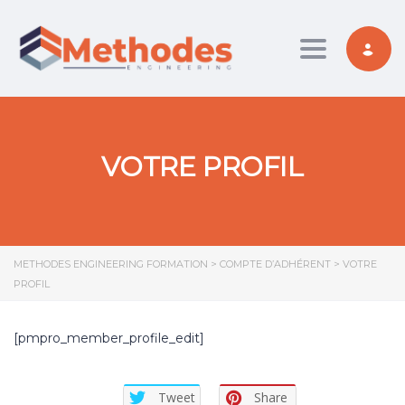
Toggle nav
VOTRE PROFIL
METHODES ENGINEERING FORMATION
>
COMPTE D’ADHÉRENT
>
VOTRE
PROFIL
[pmpro_member_profile_edit]
Tweet
Share