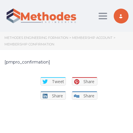
Toggle nav
METHODES ENGINEERING FORMATION
>
MEMBERSHIP ACCOUNT
>
MEMBERSHIP CONFIRMATION
[pmpro_confirmation]
Tweet
Share
Share
Share