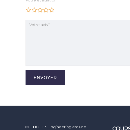
Votre évaluation
METHODES Engineering est une
COURS